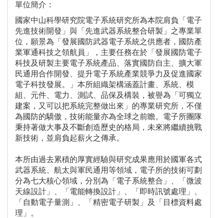
單位簡介：
國家中山科學研究院電子系統研究所為本院肩負「電子
先進技術開發」與「先進武器系統整合研製」之專業單
位，願景為「發展國防武器電子系統之供應者，國防產
業軍通科技之領航員」，主要任務在於「發展國防電子
科技及研製主要電子系統產品、落實國防自主、擴大軍
民通用合作開發、提升電子系統產業競爭力及促進國家
電子科技發展。」本所組織架構涵蓋計畫、系統、模
組、元件、電力、測試、品保及構裝，被譽為「可獨立
建案，又可以把系統完整做出來」的專業研究所，不僅
為國防的驕傲，技術能量亦為全球之前瞻。電子所團隊
秉持著做大事及不斷創造歷史的格局，未來將繼續挑戰
新技術，並肩負起薪火之傳承。
本所由過去累積的厚實經驗與研究成果應用於國軍各式
武器系統、航太與軍民通用等領域，電子所的技術可劃
分為七大核心領域，分別為「電子系統整合」、「微波
天線設計」、「電能轉換設計」、「即時訊號處理」、
「自動電子量測」、「精密電子研製」及「目標資料處
理」。