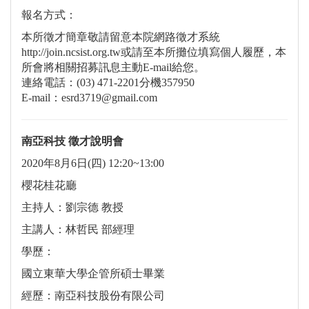
報名方式：
本所徵才簡章敬請留意本院網路徵才系統
http://join.ncsist.org.tw或請至本所攤位填寫個人履歷，本
所會將相關招募訊息主動E-mail給您。
連絡電話：(03) 471-2201分機357950
E-mail：esrd3719@gmail.com
南亞科技 徵才說明會
2020年8月6日(四) 12:20~13:00
櫻花桂花廳
主持人：劉宗德 教授
主講人：林哲民 部經理
學歷：
國立東華大學企管所碩士畢業
經歷：南亞科技股份有限公司