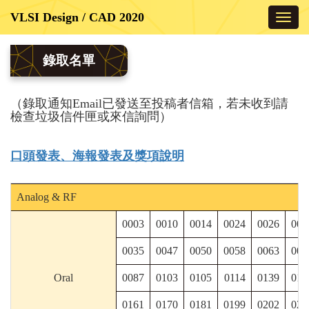
Toggl
navig
錄取名單
（錄取通知Email已發送至投稿者信箱，若未收到請
檢查垃圾信件匣或來信詢問）
口頭發表、海報發表及獎項說明
Analog & RF
0003
0010
0014
0024
0026
003
0035
0047
0050
0058
0063
006
Oral
0087
0103
0105
0114
0139
015
0161
0170
0181
0199
0202
020