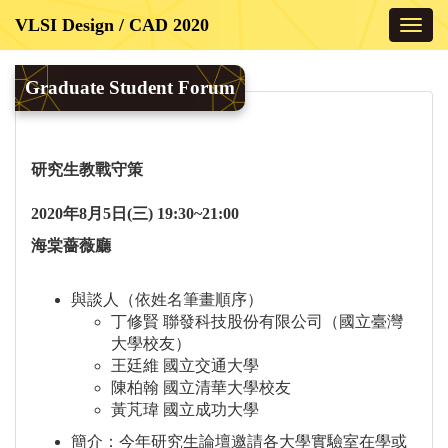
Toggl
navig
Graduate Student Forum
研究生教戰守策
2020年8月5日(三) 19:30~21:00
海棠薔薇廳
與談人（依姓名筆畫順序）
丁修賢 聯發科技股份有限公司（國立臺灣
大學校友）
王廷維 國立交通大學
陳柏翰 國立清華大學校友
黃芃瑋 國立成功大學
簡介：今年研究生論壇邀請各大學實驗室在學或