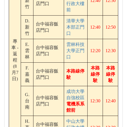
新
12:40
12:50
店門口
行政大樓
竹
前
D.
清華大學
台中福容飯
新
本部正門
12:40
12:50
店門口
竹
口
專
E.
雲林科技
車 -
台中福容飯
雲
大學正門
12:20
12:30
返
店門口
林
口
程
(8
F.
本路
本路
台中福容飯
本路線停
月7
嘉
線停
線停
店門口
駛
日)
義
駛
駛
成功大學
G.
台中福容飯
自強校區
台
12:30
12:40
店門口
電機系系
南
館前
H.
中山大學
台中福容飯