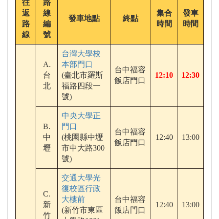
往
路
返
線
集合
發車
發車地點
終點
路
編
時間
時間
線
號
台灣大學校
A.
本部門口
台中福容
台
(臺北市羅斯
12:10
12:30
飯店門口
北
福路四段一
號)
中央大學正
B.
門口
台中福容
中
(桃園縣中壢
12:40
13:00
飯店門口
壢
市中大路300
號)
交通大學光
復校區行政
C.
大樓前
台中福容
新
12:40
13:00
(新竹市東區
飯店門口
竹