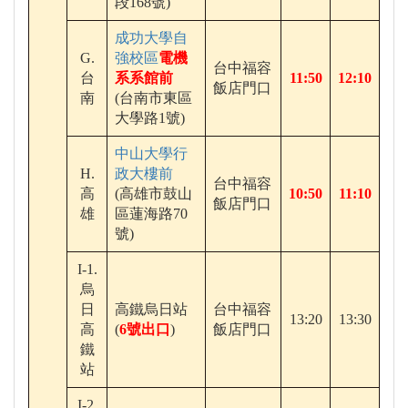
段168號)
成功大學自
G.
強校區
電機
台中福容
台
系系館前
11:50
12:10
飯店門口
南
(台南市東區
大學路1號)
中山大學行
H.
政大樓前
台中福容
高
(高雄市鼓山
10:50
11:10
飯店門口
雄
區蓮海路70
號)
I-1.
烏
日
高鐵烏日站
台中福容
13:20
13:30
高
(
6號出口
)
飯店門口
鐵
站
I-2.