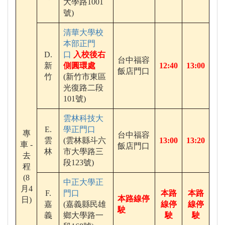
大學路1001
號)
清華大學校
本部正門
D.
口
入校後右
台中福容
新
側圓環處
12:40
13:00
飯店門口
竹
(新竹市東區
光復路二段
101號)
雲林科技大
E.
學正門口
專
台中福容
雲
(雲林縣斗六
13:00
13:20
車 -
飯店門口
林
市大學路三
去
段123號)
程
(8
中正大學正
月4
F.
門口
本路
本路
本路線停
日)
嘉
(嘉義縣民雄
線停
線停
駛
義
鄉大學路一
駛
駛