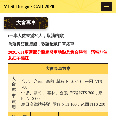
Toggl
navig
大會專車
(
一車人數未滿
20
人，取消路線
)
為落實防疫措施，敬請配戴口罩搭車!
2020/7/31更新部分路線發車地點及集合時間
，
請特別注
意紅字標註
大會專車方案
大
台北、台南、高雄 單程 NT$ 350，來回 NT$
會
700
專
中壢、新竹 、雲林、嘉義 單程 NT$ 300，來
車
回 NT$ 600
費
烏日高鐵站接駁 單程 NT$ 100，來回 NT$ 200
用