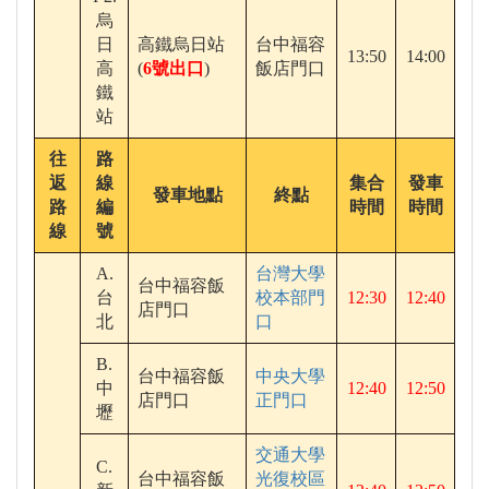
烏
日
高鐵烏日站
台中福容
13:50
14:00
高
(
6號出口
)
飯店門口
鐵
站
往
路
返
線
集合
發車
發車地點
終點
路
編
時間
時間
線
號
A.
台灣大學
台中福容飯
台
校本部門
12:30
12:40
店門口
北
口
B.
台中福容飯
中央大學
中
12:40
12:50
店門口
正門口
壢
交通大學
C.
台中福容飯
光復校區