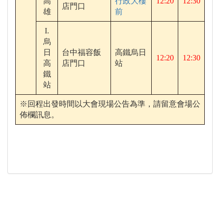
高
行政大樓
12:20
12:30
店門口
雄
前
I.
烏
日
台中福容飯
高鐵烏日
12:20
12:30
高
店門口
站
鐵
站
※回程出發時間以大會現場公告為準，請留意會場公
佈欄訊息。